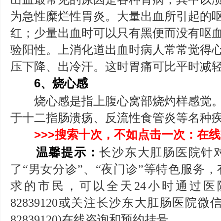
为急性糜烂性胃炎。大量出血所引起的
红；少量出血时可以只有黑便而没有呕
验阳性。上消化道出血时病人常常觉得
压下降、出冷汗。这时胃痛可比平时减
6、烧心感
烧心感是指上腹心窝部烧灼样感觉。
于十二指肠溃疡、反流性食管炎等名种
>>>搜索十次，不如点击一次：在线
温馨提示：
长沙东大肛肠医院针
了“男女分诊”、“夜门诊”等特色服务
求的市民，可以全天24小时通过医院
82839120或关注长沙东大肛肠医院微信公众
82839120)在线咨询和预约挂号。