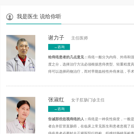
我是医生 说给你听
谢力子
主任医师
→咨询
给痔疮患者的几点意见：
痔疮一般分为内痔、外痔和
度之分，选择治疗方法必须根据患痔类型、轻重程度
痔可以选择药物治疗，而对早期血栓性外痔来说，手
张淑红
女子肛肠门诊主任
→咨询
告诫那些忽视痔疮的人：
痔疮是一种良性病变，一般
者合并肛管直肠癌，在临床上常见医生和患者忽视了
痔疮患者必要时去正规医院行指检、纤维结肠镜等检