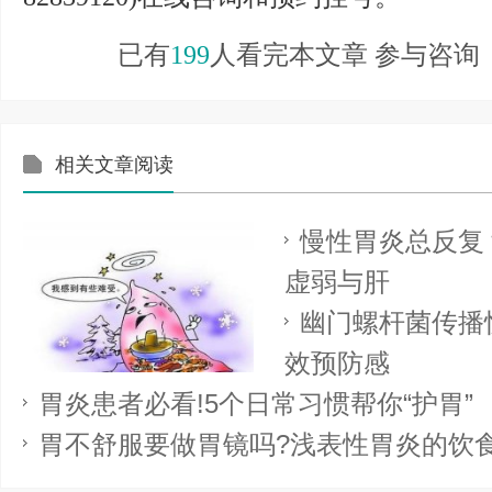
已有
199
人看完本文章 参与咨询
相关文章阅读
慢性胃炎总反复
虚弱与肝
幽门螺杆菌传播
效预防感
胃炎患者必看!5个日常习惯帮你“护胃”
胃不舒服要做胃镜吗?浅表性胃炎的饮